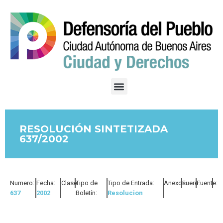
RESOLUCIÓN SINTETIZADA
637/2002
Numero:
Fecha:
Clase:
Tipo de
Tipo de Entrada:
Anexos:
Fuero:
Fuente:
637
2002
Boletín:
Resolucion