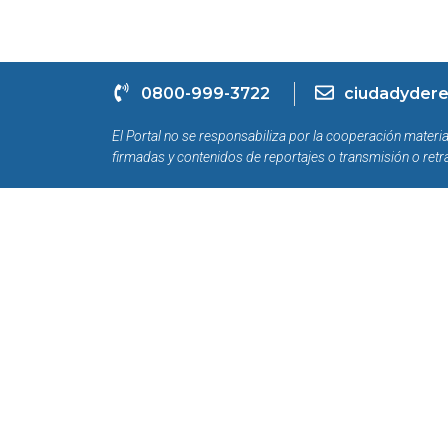
0800-999-3722
ciudadydere
El Portal no se responsabiliza por la cooperación materia
firmadas y contenidos de reportajes o transmisión o retr