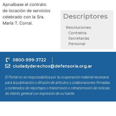
Apruébase el contrato
de locación de servicios
Descriptores
celebrado con la Sra.
María T. Corral.
Resoluciones
Contratos
Secretarías
Personal
0800-999-3722
ciudadyderechos@defensoria.org.ar
El Portal no se responsabiliza por la cooperación material necesaria
para la publicación o difusión de artículos y colaboraciones firmadas
y contenidos de reportajes o transmisión o retransmisión de noticias
de interés general con expresión de su fuente.