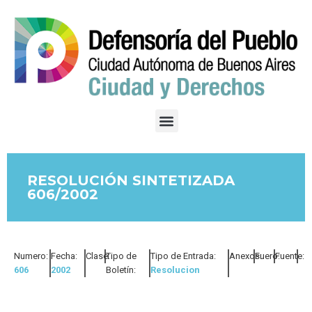
RESOLUCIÓN SINTETIZADA
606/2002
Numero:
Fecha:
Clase:
Tipo de
Tipo de Entrada:
Anexos:
Fuero:
Fuente:
606
2002
Boletín:
Resolucion