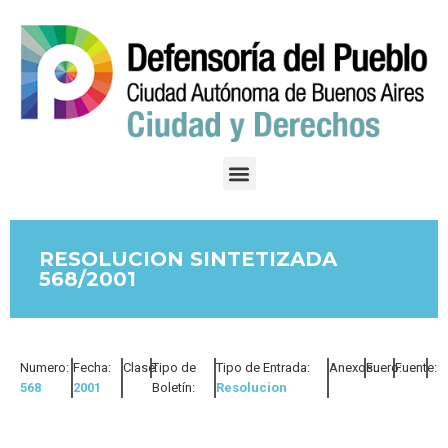
RESOLUCION SINTETIZADA
568/2001
Numero:
Fecha:
Clase:
Tipo de
Tipo de Entrada:
Anexos:
Fuero:
Fuente:
568
2001
Boletín:
Resolucion