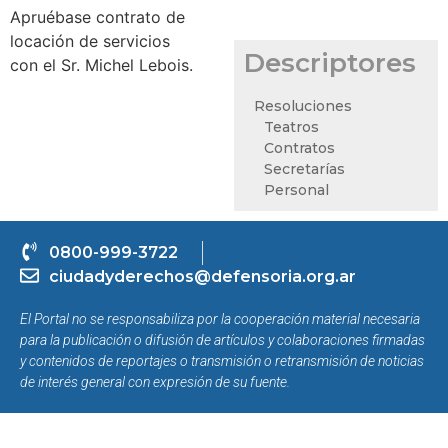
Apruébase contrato de
locación de servicios
Descriptores
con el Sr. Michel Lebois.
Resoluciones
Teatros
Contratos
Secretarías
Personal
0800-999-3722
ciudadyderechos@defensoria.org.ar
El Portal no se responsabiliza por la cooperación material necesaria
para la publicación o difusión de artículos y colaboraciones firmadas
y contenidos de reportajes o transmisión o retransmisión de noticias
de interés general con expresión de su fuente.