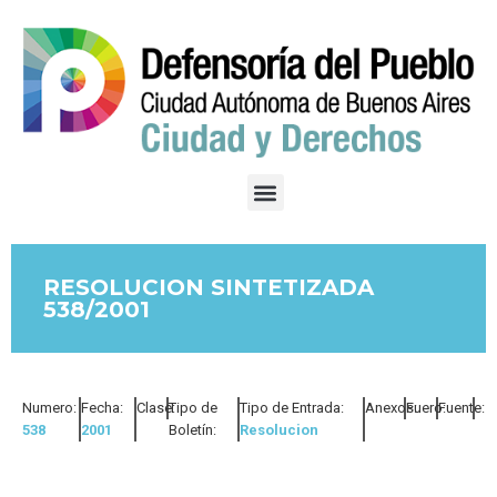
RESOLUCION SINTETIZADA
538/2001
Numero:
Fecha:
Clase:
Tipo de
Tipo de Entrada:
Anexos:
Fuero:
Fuente:
538
2001
Boletín:
Resolucion