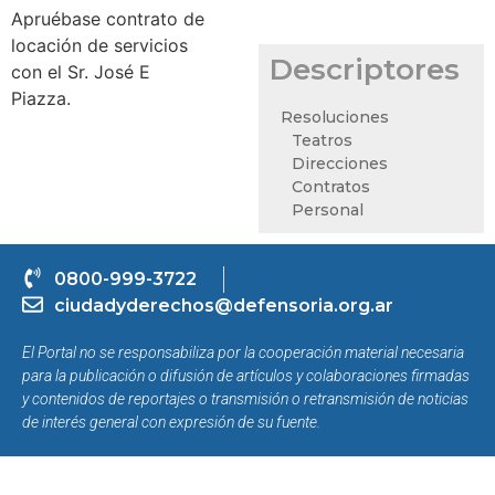
Apruébase contrato de
locación de servicios
Descriptores
con el Sr. José E
Piazza.
Resoluciones
Teatros
Direcciones
Contratos
Personal
0800-999-3722
ciudadyderechos@defensoria.org.ar
El Portal no se responsabiliza por la cooperación material necesaria
para la publicación o difusión de artículos y colaboraciones firmadas
y contenidos de reportajes o transmisión o retransmisión de noticias
de interés general con expresión de su fuente.