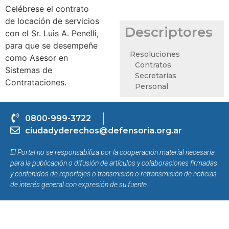
Celébrese el contrato
de locación de servicios
Descriptores
con el Sr. Luis A. Penelli,
para que se desempeñe
Resoluciones
como Asesor en
Contratos
Sistemas de
Secretarías
Contrataciones.
Personal
0800-999-3722
ciudadyderechos@defensoria.org.ar
El Portal no se responsabiliza por la cooperación material necesaria
para la publicación o difusión de artículos y colaboraciones firmadas
y contenidos de reportajes o transmisión o retransmisión de noticias
de interés general con expresión de su fuente.