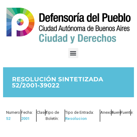
RESOLUCIÓN SINTETIZADA
52/2001-39022
Numero:
Fecha:
Clase:
Tipo de
Tipo de Entrada:
Anexos:
Fuero:
Fuente:
52
2001
Boletín:
Resolucion