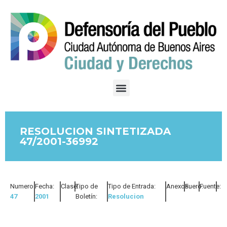
RESOLUCION SINTETIZADA
47/2001-36992
Numero:
Fecha:
Clase:
Tipo de
Tipo de Entrada:
Anexos:
Fuero:
Fuente:
47
2001
Boletín:
Resolucion