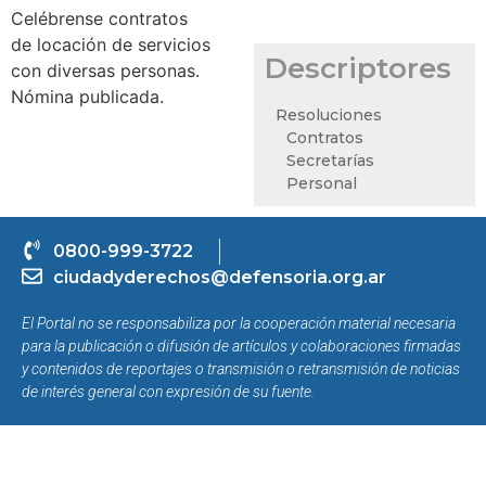
Celébrense contratos
de locación de servicios
Descriptores
con diversas personas.
Nómina publicada.
Resoluciones
Contratos
Secretarías
Personal
0800-999-3722
ciudadyderechos@defensoria.org.ar
El Portal no se responsabiliza por la cooperación material necesaria
para la publicación o difusión de artículos y colaboraciones firmadas
y contenidos de reportajes o transmisión o retransmisión de noticias
de interés general con expresión de su fuente.