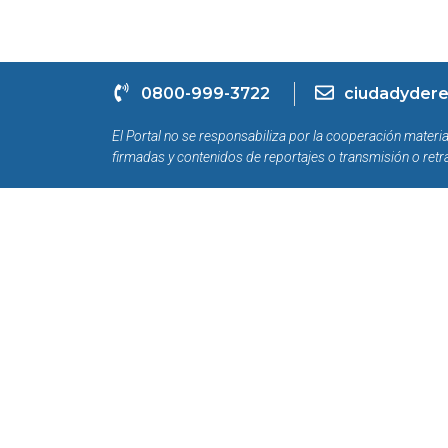
0800-999-3722
ciudadydere
El Portal no se responsabiliza por la cooperación materia
firmadas y contenidos de reportajes o transmisión o retr