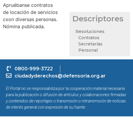
Apruébanse contratos
de locación de servicios
Descriptores
cxon diversas personas.
Nómina publicada.
Resoluciones
Contratos
Secretarías
Personal
0800-999-3722
ciudadyderechos@defensoria.org.ar
El Portal no se responsabiliza por la cooperación material necesaria
para la publicación o difusión de artículos y colaboraciones firmadas
y contenidos de reportajes o transmisión o retransmisión de noticias
de interés general con expresión de su fuente.