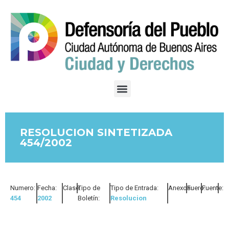
RESOLUCION SINTETIZADA
454/2002
Numero:
Fecha:
Clase:
Tipo de
Tipo de Entrada:
Anexos:
Fuero:
Fuente:
454
2002
Boletín:
Resolucion