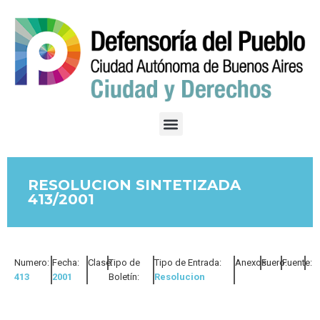
RESOLUCION SINTETIZADA
413/2001
Numero:
Fecha:
Clase:
Tipo de
Tipo de Entrada:
Anexos:
Fuero:
Fuente:
413
2001
Boletín:
Resolucion