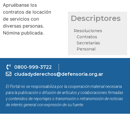
Apruébanse los
contratos de locación
Descriptores
de servicios con
diversas personas.
Resoluciones
Nómina publicada.
Contratos
Secretarías
Personal
0800-999-3722
ciudadyderechos@defensoria.org.ar
El Portal no se responsabiliza por la cooperación material necesaria
para la publicación o difusión de artículos y colaboraciones firmadas
y contenidos de reportajes o transmisión o retransmisión de noticias
de interés general con expresión de su fuente.