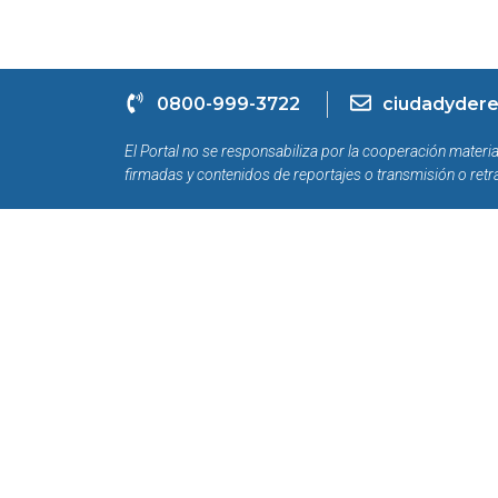
0800-999-3722
ciudadydere
El Portal no se responsabiliza por la cooperación materia
firmadas y contenidos de reportajes o transmisión o retr