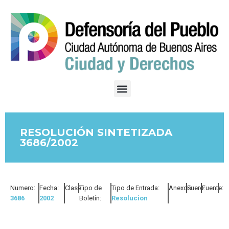
RESOLUCIÓN SINTETIZADA
3686/2002
Numero:
Fecha:
Clase:
Tipo de
Tipo de Entrada:
Anexos:
Fuero:
Fuente:
3686
2002
Boletín:
Resolucion