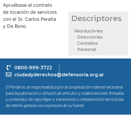
Apruébase el contrato
de locación de servicios
Descriptores
con el Sr. Carlos Peralta
y De Bono.
Resoluciones
Direcciones
Contratos
Personal
0800-999-3722
ciudadyderechos@defensoria.org.ar
El Portal no se responsabiliza por la cooperación material necesaria
para la publicación o difusión de artículos y colaboraciones firmadas
y contenidos de reportajes o transmisión o retransmisión de noticias
de interés general con expresión de su fuente.