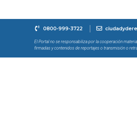
0800-999-3722
ciudadydere
El Portal no se responsabiliza por la cooperación materia
firmadas y contenidos de reportajes o transmisión o retr