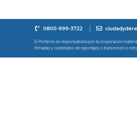
0800-999-3722
ciudadydere
El Portal no se responsabiliza por la cooperación materia
firmadas y contenidos de reportajes o transmisión o retr