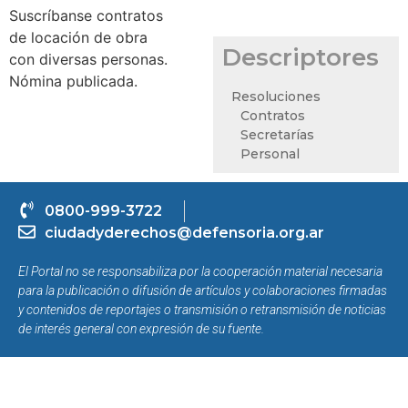
Suscríbanse contratos
de locación de obra
Descriptores
con diversas personas.
Nómina publicada.
Resoluciones
Contratos
Secretarías
Personal
0800-999-3722
ciudadyderechos@defensoria.org.ar
El Portal no se responsabiliza por la cooperación material necesaria
para la publicación o difusión de artículos y colaboraciones firmadas
y contenidos de reportajes o transmisión o retransmisión de noticias
de interés general con expresión de su fuente.