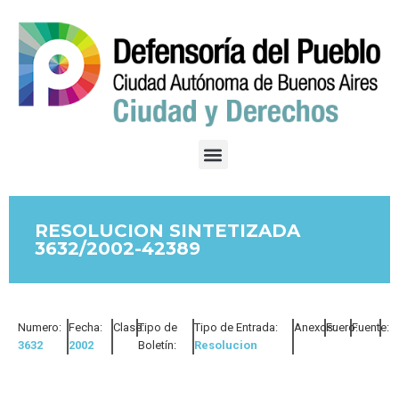
RESOLUCION SINTETIZADA
3632/2002-42389
Numero:
Fecha:
Clase:
Tipo de
Tipo de Entrada:
Anexos:
Fuero:
Fuente:
3632
2002
Boletín:
Resolucion