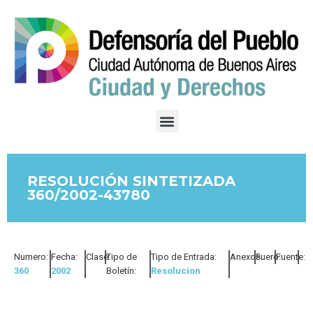
RESOLUCIÓN SINTETIZADA
360/2002-43780
Numero:
Fecha:
Clase:
Tipo de
Tipo de Entrada:
Anexos:
Fuero:
Fuente:
360
2002
Boletín:
Resolucion