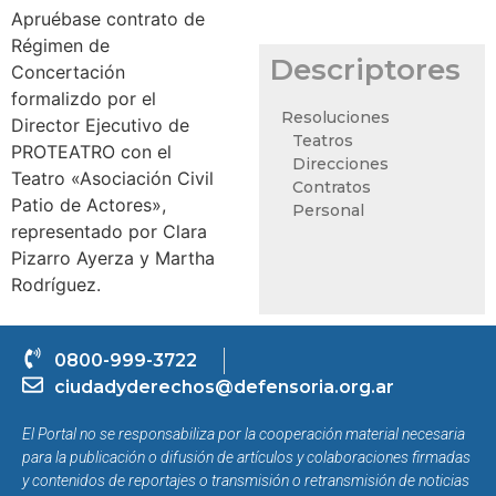
Apruébase contrato de
Régimen de
Descriptores
Concertación
formalizdo por el
Resoluciones
Director Ejecutivo de
Teatros
PROTEATRO con el
Direcciones
Teatro «Asociación Civil
Contratos
Patio de Actores»,
Personal
representado por Clara
Pizarro Ayerza y Martha
Rodríguez.
0800-999-3722
ciudadyderechos@defensoria.org.ar
El Portal no se responsabiliza por la cooperación material necesaria
para la publicación o difusión de artículos y colaboraciones firmadas
y contenidos de reportajes o transmisión o retransmisión de noticias