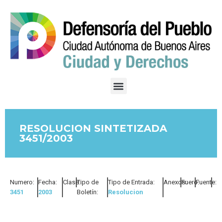
RESOLUCION SINTETIZADA
3451/2003
Numero:
Fecha:
Clase:
Tipo de
Tipo de Entrada:
Anexos:
Fuero:
Fuente:
3451
2003
Boletín:
Resolucion