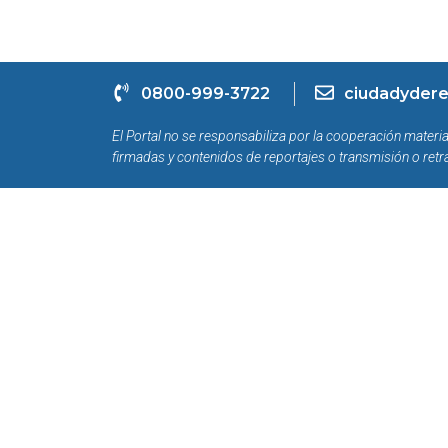
0800-999-3722
ciudadydere
El Portal no se responsabiliza por la cooperación materia
firmadas y contenidos de reportajes o transmisión o retr