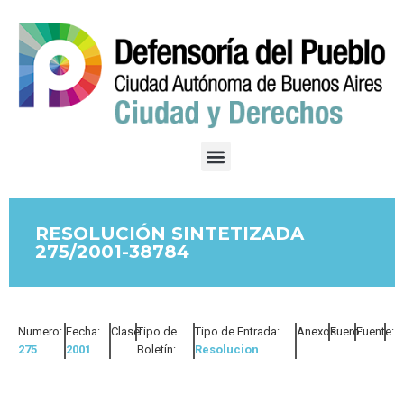
RESOLUCIÓN SINTETIZADA
275/2001-38784
Numero:
Fecha:
Clase:
Tipo de
Tipo de Entrada:
Anexos:
Fuero:
Fuente:
275
2001
Boletín:
Resolucion