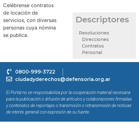
Celébrense contratos
de locación de
Descriptores
servicios, con diversas
personas cuya nómina
Resoluciones
se publica.
Direcciones
Contratos
Personal
0800-999-3722
ciudadyderechos@defensoria.org.ar
El Portal no se responsabiliza por la cooperación material necesaria
para la publicación o difusión de artículos y colaboraciones firmadas
y contenidos de reportajes o transmisión o retransmisión de noticias
de interés general con expresión de su fuente.