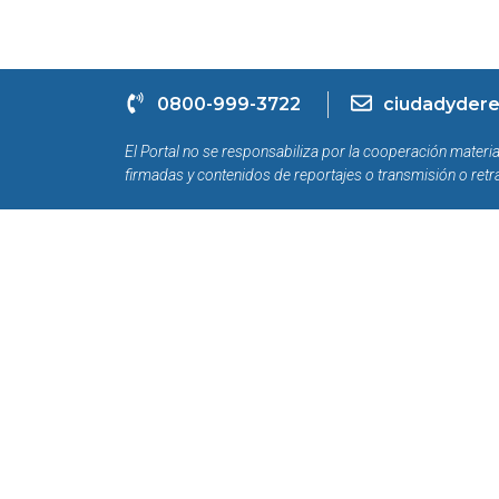
0800-999-3722
ciudadydere
El Portal no se responsabiliza por la cooperación materia
firmadas y contenidos de reportajes o transmisión o retr