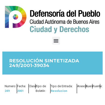
RESOLUCIÓN SINTETIZADA
249/2001-39034
Numero:
Fecha:
Clase:
Tipo de
Tipo de Entrada:
Anexos:
Fuero:
Fuente:
249
2001
Boletín:
Resolucion