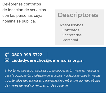
Celébrense contratos
de locación de servicios
Descriptores
con las personas cuya
nómina se publica.
Resoluciones
Contratos
Secretarías
Personal
0800-999-3722
ciudadyderechos@defensoria.org.ar
El Portal no se responsabiliza por la cooperación material necesaria
para la publicación o difusión de artículos y colaboraciones firmadas
y contenidos de reportajes o transmisión o retransmisión de noticias
de interés general con expresión de su fuente.