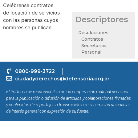
Celébrense contratos
de locación de servicios
Descriptores
con las personas cuyos
nombres se publican.
Resoluciones
Contratos
Secretarías
Personal
0800-999-3722
ciudadyderechos@defensoria.org.ar
El Portal no se responsabiliza por la cooperación material necesaria
para la publicación o difusión de artículos y colaboraciones firmadas
y contenidos de reportajes o transmisión o retransmisión de noticias
de interés general con expresión de su fuente.