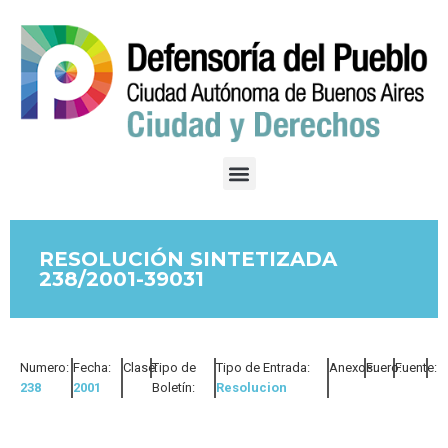
RESOLUCIÓN SINTETIZADA
238/2001-39031
Numero:
Fecha:
Clase:
Tipo de
Tipo de Entrada:
Anexos:
Fuero:
Fuente:
238
2001
Boletín:
Resolucion