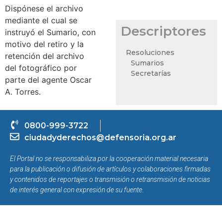
Dispónese el archivo
mediante el cual se
Descriptores
instruyó el Sumario, con
motivo del retiro y la
Resoluciones
retención del archivo
Sumarios
del fotográfico por
Secretarías
parte del agente Oscar
A. Torres.
0800-999-3722
ciudadyderechos@defensoria.org.ar
El Portal no se responsabiliza por la cooperación material necesaria
para la publicación o difusión de artículos y colaboraciones firmadas
y contenidos de reportajes o transmisión o retransmisión de noticias
de interés general con expresión de su fuente.