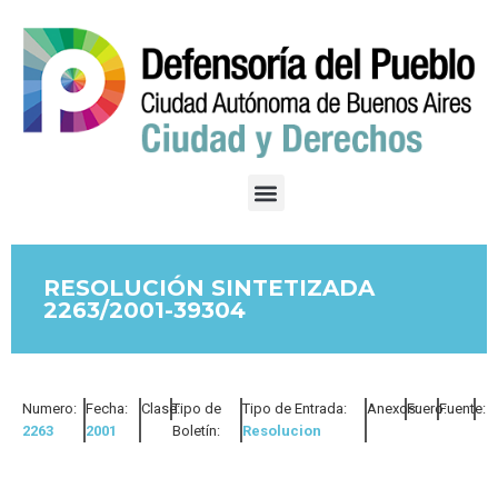
RESOLUCIÓN SINTETIZADA
2263/2001-39304
Numero:
Fecha:
Clase:
Tipo de
Tipo de Entrada:
Anexos:
Fuero:
Fuente:
2263
2001
Boletín:
Resolucion