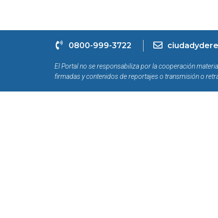
0800-999-3722
ciudadydere
El Portal no se responsabiliza por la cooperación materia
firmadas y contenidos de reportajes o transmisión o retr