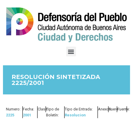
RESOLUCIÓN SINTETIZADA
2225/2001
Numero:
Fecha:
Clase:
Tipo de
Tipo de Entrada:
Anexos:
Fuero:
Fuente:
2225
2001
Boletín:
Resolucion