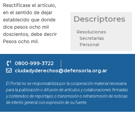
Resctifícase el artículo,
en el sentido de dejar
Descriptores
establecido que donde
dice pesos ocho mil
Resoluciones
doscientos, debe decrir
Secretarías
Pesos ocho mil.
Personal
0800-999-3722
ciudadyderechos@defensoria.org.ar
El Portal no se responsabiliza por la cooperación material necesaria
para la publicación o difusión de artículos y colaboraciones firmadas
y contenidos de reportajes o transmisión o retransmisión de noticias
de interés general con expresión de su fuente.