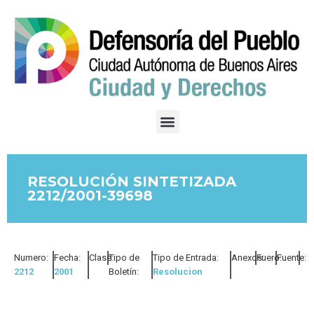
RESOLUCIÓN SINTETIZADA
2212/2001-39698
Numero:
Fecha:
Clase:
Tipo de
Tipo de Entrada:
Anexos:
Fuero:
Fuente:
2212
2001
Boletín:
Resolucion