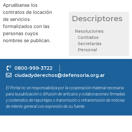
Apruébanse los
contratos de locación
Descriptores
de servicios
formalizados con las
Resoluciones
personas cuyos
Contratos
nombres se publican.
Secretarías
Personal
0800-999-3722
ciudadyderechos@defensoria.org.ar
El Portal no se responsabiliza por la cooperación material necesaria
para la publicación o difusión de artículos y colaboraciones firmadas
y contenidos de reportajes o transmisión o retransmisión de noticias
de interés general con expresión de su fuente.