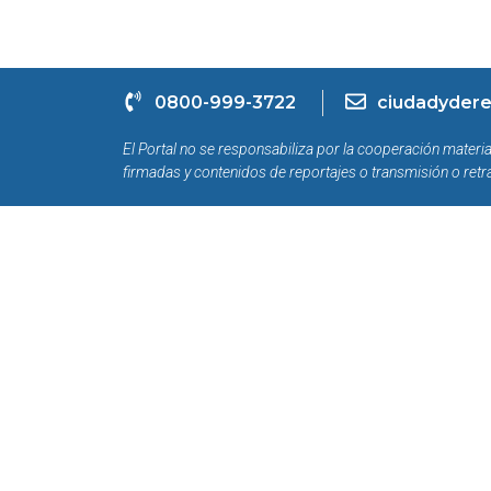
0800-999-3722
ciudadydere
El Portal no se responsabiliza por la cooperación materia
firmadas y contenidos de reportajes o transmisión o retr