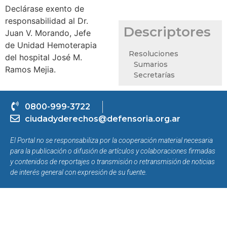
Declárase exento de
responsabilidad al Dr.
Descriptores
Juan V. Morando, Jefe
de Unidad Hemoterapia
Resoluciones
del hospital José M.
Sumarios
Ramos Mejia.
Secretarías
0800-999-3722
ciudadyderechos@defensoria.org.ar
El Portal no se responsabiliza por la cooperación material necesaria
para la publicación o difusión de artículos y colaboraciones firmadas
y contenidos de reportajes o transmisión o retransmisión de noticias
de interés general con expresión de su fuente.