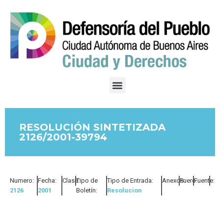
RESOLUCIÓN SINTETIZADA
2126/2001-39794
Numero:
Fecha:
Clase:
Tipo de
Tipo de Entrada:
Anexos:
Fuero:
Fuente:
2126
2001
Boletín:
Resolucion