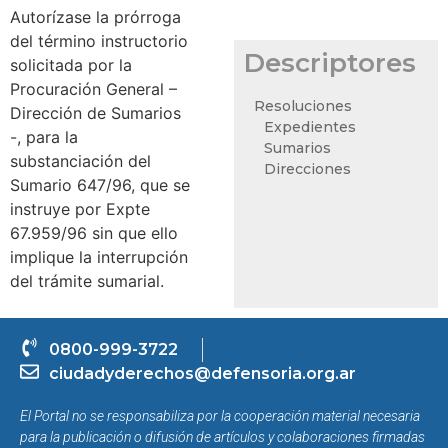
Autorízase la prórroga
del término instructorio
Descriptores
solicitada por la
Procuración General –
Resoluciones
Dirección de Sumarios
Expedientes
-, para la
Sumarios
substanciación del
Direcciones
Sumario 647/96, que se
instruye por Expte
67.959/96 sin que ello
implique la interrupción
del trámite sumarial.
0800-999-3722
ciudadyderechos@defensoria.org.ar
El Portal no se responsabiliza por la cooperación material necesaria
para la publicación o difusión de artículos y colaboraciones firmadas