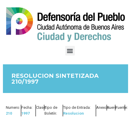
RESOLUCION SINTETIZADA
210/1997
Numero:
Fecha:
Clase:
Tipo de
Tipo de Entrada:
Anexos:
Fuero:
Fuente:
210
1997
Boletín:
Resolucion