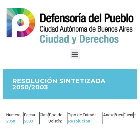
RESOLUCIÓN SINTETIZADA
2050/2003
Numero:
Fecha:
Clase:
Tipo de
Tipo de Entrada:
Anexos:
Fuero:
Fuente:
2050
2003
Boletín:
Resolucion