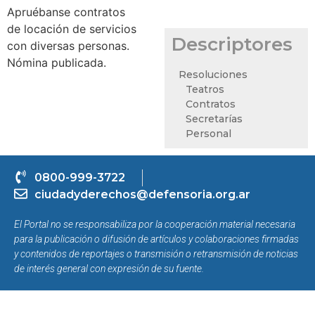
Apruébanse contratos
de locación de servicios
Descriptores
con diversas personas.
Nómina publicada.
Resoluciones
Teatros
Contratos
Secretarías
Personal
0800-999-3722
ciudadyderechos@defensoria.org.ar
El Portal no se responsabiliza por la cooperación material necesaria
para la publicación o difusión de artículos y colaboraciones firmadas
y contenidos de reportajes o transmisión o retransmisión de noticias
de interés general con expresión de su fuente.