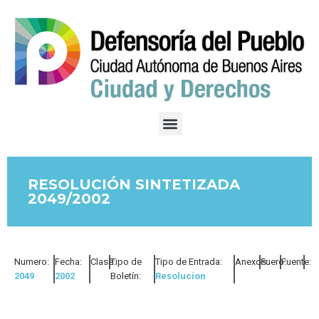
RESOLUCIÓN SINTETIZADA
2049/2002
Numero:
Fecha:
Clase:
Tipo de
Tipo de Entrada:
Anexos:
Fuero:
Fuente:
2049
2002
Boletín:
Resolucion