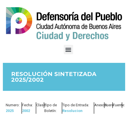
RESOLUCIÓN SINTETIZADA
2025/2002
Numero:
Fecha:
Clase:
Tipo de
Tipo de Entrada:
Anexos:
Fuero:
Fuente:
2025
2002
Boletín:
Resolucion