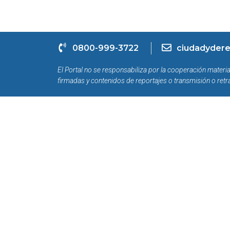
0800-999-3722
ciudadydere
El Portal no se responsabiliza por la cooperación materia
firmadas y contenidos de reportajes o transmisión o retr