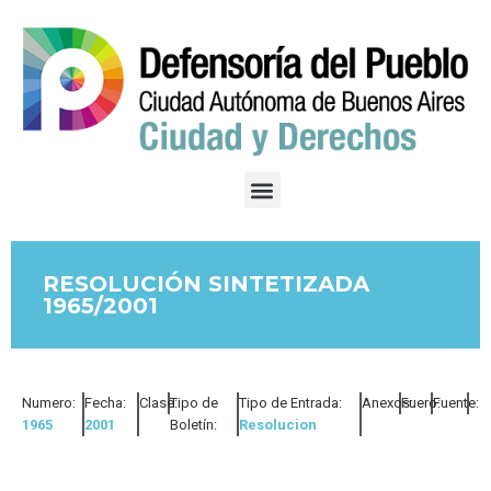
RESOLUCIÓN SINTETIZADA
1965/2001
Numero:
Fecha:
Clase:
Tipo de
Tipo de Entrada:
Anexos:
Fuero:
Fuente:
1965
2001
Boletín:
Resolucion