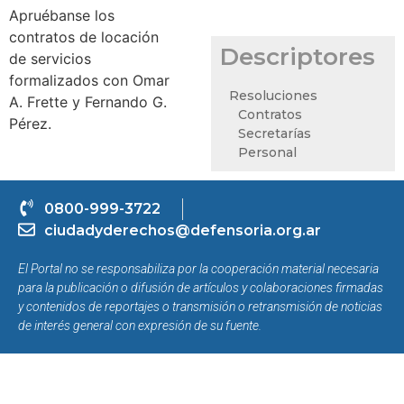
Apruébanse los
contratos de locación
Descriptores
de servicios
formalizados con Omar
Resoluciones
A. Frette y Fernando G.
Contratos
Pérez.
Secretarías
Personal
0800-999-3722
ciudadyderechos@defensoria.org.ar
El Portal no se responsabiliza por la cooperación material necesaria
para la publicación o difusión de artículos y colaboraciones firmadas
y contenidos de reportajes o transmisión o retransmisión de noticias
de interés general con expresión de su fuente.