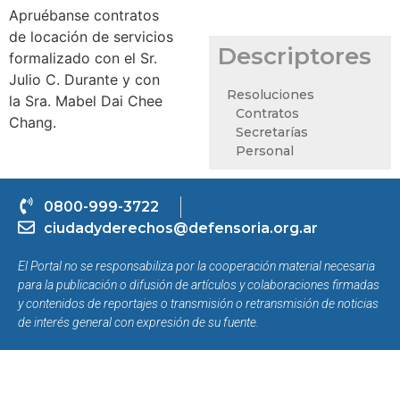
Apruébanse contratos
de locación de servicios
Descriptores
formalizado con el Sr.
Julio C. Durante y con
Resoluciones
la Sra. Mabel Dai Chee
Contratos
Chang.
Secretarías
Personal
0800-999-3722
ciudadyderechos@defensoria.org.ar
El Portal no se responsabiliza por la cooperación material necesaria
para la publicación o difusión de artículos y colaboraciones firmadas
y contenidos de reportajes o transmisión o retransmisión de noticias
de interés general con expresión de su fuente.