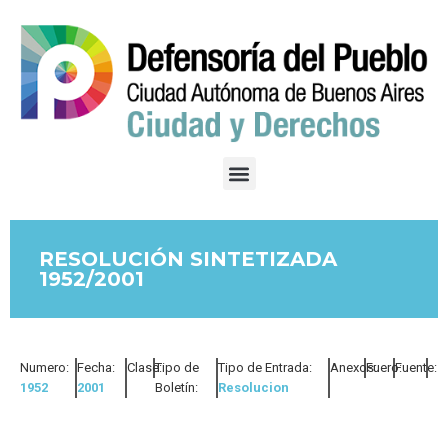
RESOLUCIÓN SINTETIZADA
1952/2001
Numero:
Fecha:
Clase:
Tipo de
Tipo de Entrada:
Anexos:
Fuero:
Fuente:
1952
2001
Boletín:
Resolucion