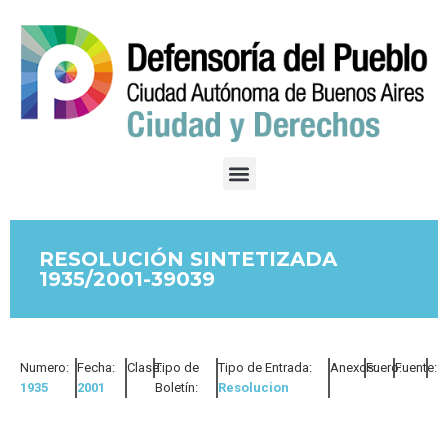
RESOLUCIÓN SINTETIZADA
1935/2001-39039
Numero:
Fecha:
Clase:
Tipo de
Tipo de Entrada:
Anexos:
Fuero:
Fuente:
1935
2001
Boletín:
Resolucion