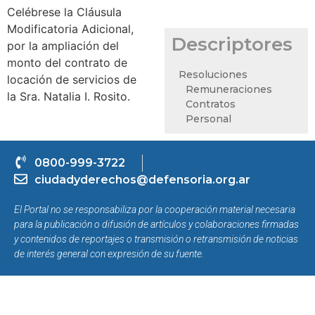
Celébrese la Cláusula
Modificatoria Adicional,
Descriptores
por la ampliación del
monto del contrato de
Resoluciones
locación de servicios de
Remuneraciones
la Sra. Natalia I. Rosito.
Contratos
Personal
0800-999-3722
ciudadyderechos@defensoria.org.ar
El Portal no se responsabiliza por la cooperación material necesaria
para la publicación o difusión de artículos y colaboraciones firmadas
y contenidos de reportajes o transmisión o retransmisión de noticias
de interés general con expresión de su fuente.