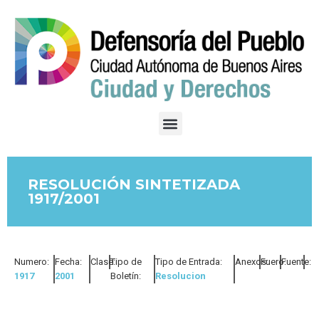
RESOLUCIÓN SINTETIZADA
1917/2001
Numero:
Fecha:
Clase:
Tipo de
Tipo de Entrada:
Anexos:
Fuero:
Fuente:
1917
2001
Boletín:
Resolucion