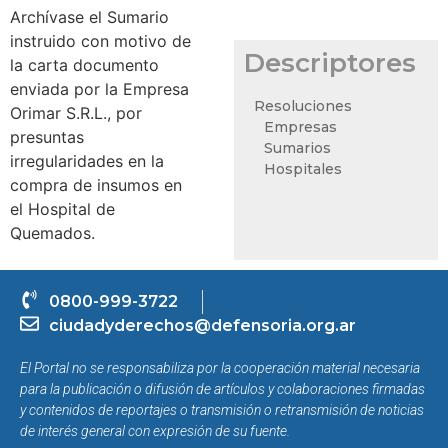
Archívase el Sumario
instruido con motivo de
Descriptores
la carta documento
enviada por la Empresa
Resoluciones
Orimar S.R.L., por
Empresas
presuntas
Sumarios
irregularidades en la
Hospitales
compra de insumos en
el Hospital de
Quemados.
0800-999-3722
ciudadyderechos@defensoria.org.ar
El Portal no se responsabiliza por la cooperación material necesaria
para la publicación o difusión de artículos y colaboraciones firmadas
y contenidos de reportajes o transmisión o retransmisión de noticias
de interés general con expresión de su fuente.