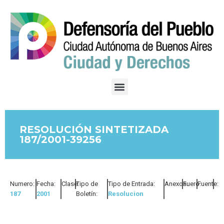
RESOLUCIÓN SINTETIZADA
187/2001-39256
Numero:
Fecha:
Clase:
Tipo de
Tipo de Entrada:
Anexos:
Fuero:
Fuente:
187
2001
Boletín:
Resolucion