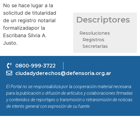
No se hace lugar a la
solicitud de titularidad
Descriptores
de un registro notarial
formalizadapor la
Resoluciones
Escribana Silvia A.
Registros
Justo.
Secretarías
0800-999-3722
ciudadyderechos@defensoria.org.ar
El Portal no se responsabiliza por la cooperación material necesaria
para la publicación o difusión de artículos y colaboraciones firmadas
y contenidos de reportajes o transmisión o retransmisión de noticias
de interés general con expresión de su fuente.