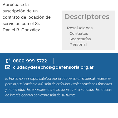
Apruébase la
suscripción de un
Descriptores
contrato de locación de
servicios con el Sr.
Resoluciones
Daniel R. González.
Contratos
Secretarías
Personal
0800-999-3722
ciudadyderechos@defensoria.org.ar
El Portal no se responsabiliza por la cooperación material necesaria
para la publicación o difusión de artículos y colaboraciones firmadas
y contenidos de reportajes o transmisión o retransmisión de noticias
de interés general con expresión de su fuente.