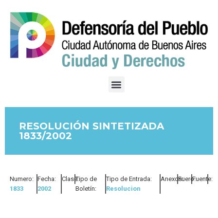
RESOLUCIÓN SINTETIZADA
1833/2002
Numero:
Fecha:
Clase:
Tipo de
Tipo de Entrada:
Anexos:
Fuero:
Fuente:
1833
2002
Boletín:
Resolucion