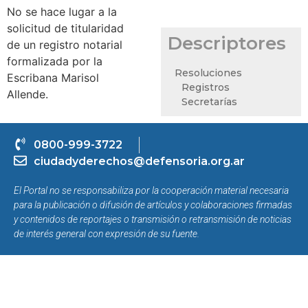
No se hace lugar a la
solicitud de titularidad
Descriptores
de un registro notarial
formalizada por la
Resoluciones
Escribana Marisol
Registros
Allende.
Secretarías
0800-999-3722
ciudadyderechos@defensoria.org.ar
El Portal no se responsabiliza por la cooperación material necesaria
para la publicación o difusión de artículos y colaboraciones firmadas
y contenidos de reportajes o transmisión o retransmisión de noticias
de interés general con expresión de su fuente.