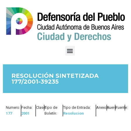
RESOLUCIÓN SINTETIZADA
177/2001-39235
Numero:
Fecha:
Clase:
Tipo de
Tipo de Entrada:
Anexos:
Fuero:
Fuente:
177
2001
Boletín:
Resolucion