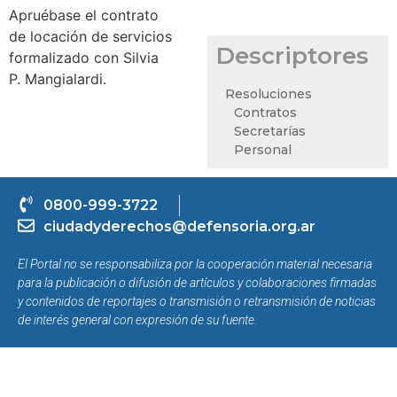
Apruébase el contrato
de locación de servicios
Descriptores
formalizado con Silvia
P. Mangialardi.
Resoluciones
Contratos
Secretarías
Personal
0800-999-3722
ciudadyderechos@defensoria.org.ar
El Portal no se responsabiliza por la cooperación material necesaria
para la publicación o difusión de artículos y colaboraciones firmadas
y contenidos de reportajes o transmisión o retransmisión de noticias
de interés general con expresión de su fuente.