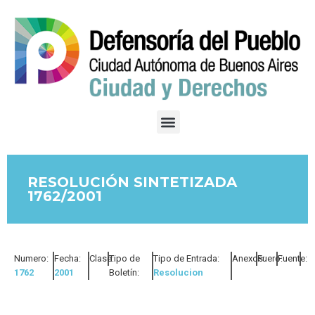
RESOLUCIÓN SINTETIZADA
1762/2001
Numero:
Fecha:
Clase:
Tipo de
Tipo de Entrada:
Anexos:
Fuero:
Fuente:
1762
2001
Boletín:
Resolucion