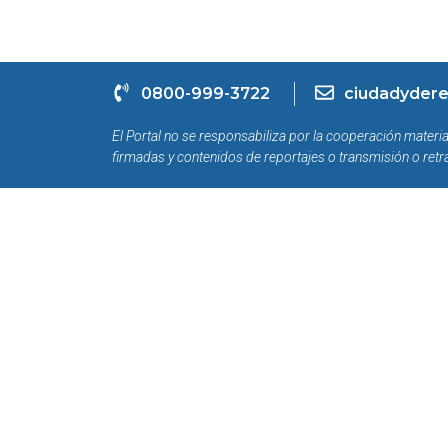
0800-999-3722
ciudadydere
El Portal no se responsabiliza por la cooperación materia
firmadas y contenidos de reportajes o transmisión o retr