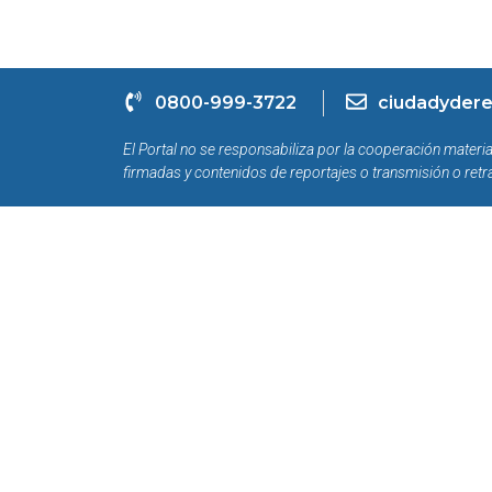
0800-999-3722
ciudadydere
El Portal no se responsabiliza por la cooperación materia
firmadas y contenidos de reportajes o transmisión o retr