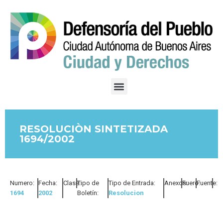
RESOLUCIÒN SINTETIZADA
1694/2002
Numero:
Fecha:
Clase:
Tipo de
Tipo de Entrada:
Anexos:
Fuero:
Fuente:
1694
2002
Boletín:
Resolucion