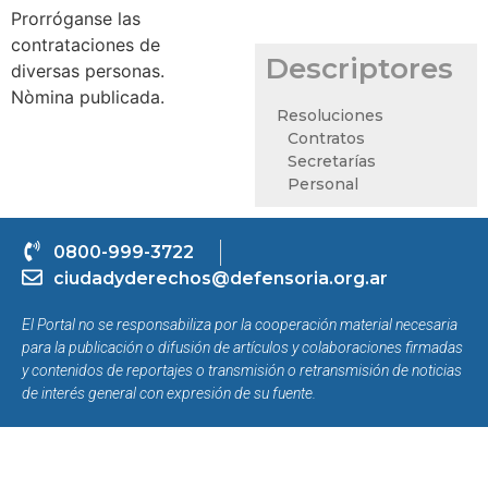
Prorróganse las
contrataciones de
Descriptores
diversas personas.
Nòmina publicada.
Resoluciones
Contratos
Secretarías
Personal
0800-999-3722
ciudadyderechos@defensoria.org.ar
El Portal no se responsabiliza por la cooperación material necesaria
para la publicación o difusión de artículos y colaboraciones firmadas
y contenidos de reportajes o transmisión o retransmisión de noticias
de interés general con expresión de su fuente.