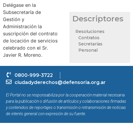
Delégase en la
Subsecretaría de
Descriptores
Gestión y
Administración la
Resoluciones
suscripción del contrato
Contratos
de locación de servicios
Secretarías
celebrado con el Sr.
Personal
Javier R. Moreno.
0800-999-3722
ciudadyderechos@defensoria.org.ar
El Portal no se responsabiliza por la cooperación material necesaria
para la publicación o difusión de artículos y colaboraciones firmadas
y contenidos de reportajes o transmisión o retransmisión de noticias
de interés general con expresión de su fuente.