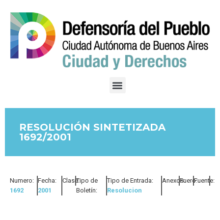
RESOLUCIÓN SINTETIZADA
1692/2001
Numero:
Fecha:
Clase:
Tipo de
Tipo de Entrada:
Anexos:
Fuero:
Fuente:
1692
2001
Boletín:
Resolucion