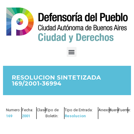
RESOLUCION SINTETIZADA
169/2001-36994
Numero:
Fecha:
Clase:
Tipo de
Tipo de Entrada:
Anexos:
Fuero:
Fuente:
169
2001
Boletín:
Resolucion