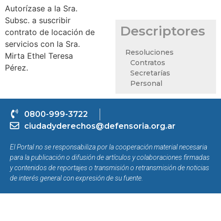
Autorízase a la Sra.
Subsc. a suscribir
Descriptores
contrato de locación de
servicios con la Sra.
Resoluciones
Mirta Ethel Teresa
Contratos
Pérez.
Secretarías
Personal
0800-999-3722
ciudadyderechos@defensoria.org.ar
El Portal no se responsabiliza por la cooperación material necesaria
para la publicación o difusión de artículos y colaboraciones firmadas
y contenidos de reportajes o transmisión o retransmisión de noticias
de interés general con expresión de su fuente.