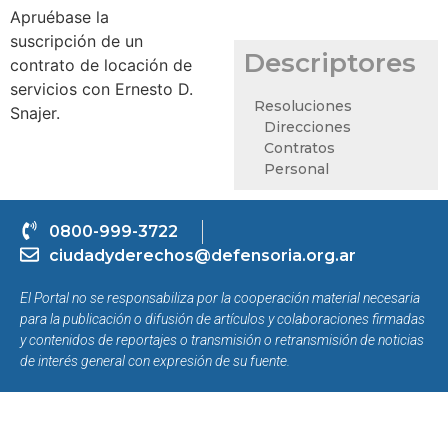
Apruébase la
suscripción de un
Descriptores
contrato de locación de
servicios con Ernesto D.
Resoluciones
Snajer.
Direcciones
Contratos
Personal
0800-999-3722
ciudadyderechos@defensoria.org.ar
El Portal no se responsabiliza por la cooperación material necesaria
para la publicación o difusión de artículos y colaboraciones firmadas
y contenidos de reportajes o transmisión o retransmisión de noticias
de interés general con expresión de su fuente.