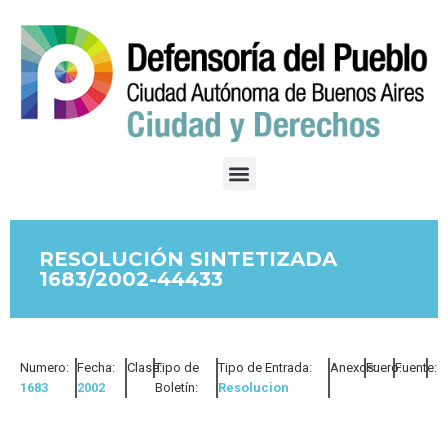
RESOLUCIÓN SINTETIZADA
1683/2002-44433
Numero:
Fecha:
Clase:
Tipo de
Tipo de Entrada:
Anexos:
Fuero:
Fuente:
1683
2002
Boletín:
Resolucion