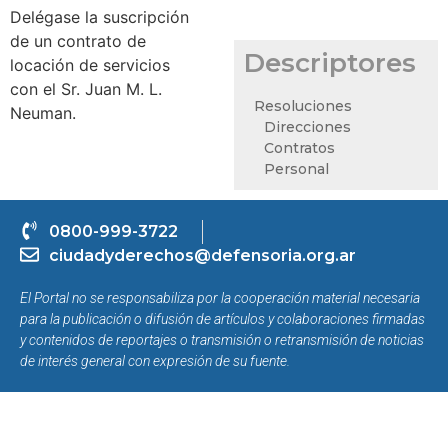
Delégase la suscripción
de un contrato de
Descriptores
locación de servicios
con el Sr. Juan M. L.
Resoluciones
Neuman.
Direcciones
Contratos
Personal
0800-999-3722
ciudadyderechos@defensoria.org.ar
El Portal no se responsabiliza por la cooperación material necesaria
para la publicación o difusión de artículos y colaboraciones firmadas
y contenidos de reportajes o transmisión o retransmisión de noticias
de interés general con expresión de su fuente.