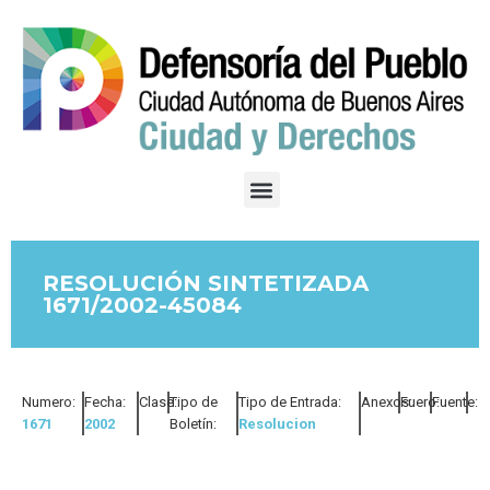
RESOLUCIÓN SINTETIZADA
1671/2002-45084
Numero:
Fecha:
Clase:
Tipo de
Tipo de Entrada:
Anexos:
Fuero:
Fuente:
1671
2002
Boletín:
Resolucion