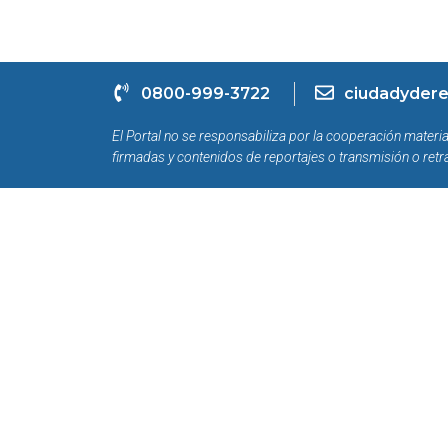
0800-999-3722
ciudadydere
El Portal no se responsabiliza por la cooperación materia
firmadas y contenidos de reportajes o transmisión o retr